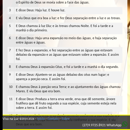
o Espírito de Deus se movia sobre a face das águas.
3
E disse Deus: Haja luz. E houve luz.
4
E viu Deus que era boa a luz; e fez Deus separação entre a luz e as trevas.
5
E Deus chamou à luz Dia; e às trevas chamou Noite. E foi a tarde e a
manhã o dia primeiro.
6
E disse Deus: Haja uma expansão no meio das águas, e haja separação
entre águas e águas.
7
E fez Deus a expansão, e fez separação entre as águas que estavam
debaixo da expansão e as águas que estavam sobre a expansão. E assim
foi.
8
E chamou Deus à expansão Céus, e foi a tarde e a manhã o dia segundo.
9
E disse Deus: Ajuntem-se as águas debaixo dos céus num lugar; e
apareça a porção seca. E assim foi.
10
E chamou Deus à porção seca Terra; e ao ajuntamento das águas chamou
Mares. E viu Deus que era bom.
11
E disse Deus: Produza a terra erva verde, erva que dê semente, árvore
frutífera que dê fruto segundo a sua espécie, cuja semente esteja nela
sobre a terra. E assim foi.
12
E a terra produziu erva, erva dando semente conforme a sua espécie, e a
Viva na Luz
-
Inicio
-
Contato
-
Sobre
©2014-2026
árvore frutífera, cuja semente está nela conforme a sua espécie. E viu
Deus que era bom.
(27)9.9725.8921
WhatsApp