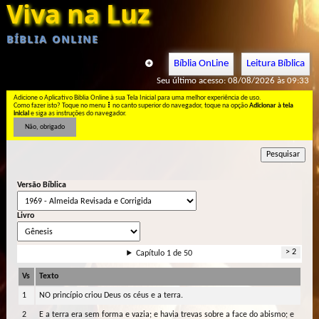
Viva na Luz
BÍBLIA ONLINE
Bíblia OnLine
Leitura Bíblica
Seu último acesso: 08/08/2026 às 09:33
Adicione o Aplicativo Biblia Online à sua Tela Inicial para uma melhor experiência de uso.
Como fazer isto? Toque no menu
no canto superior do navegador, toque na opção
Adicionar à tela
inicial
e siga as instruções do navegador.
Não, obrigado
Pesquisar
Versão Bíblica
Livro
> 2
Capítulo 1 de 50
Vs
Texto
1
NO princípio criou Deus os céus e a terra.
2
E a terra era sem forma e vazia; e havia trevas sobre a face do abismo; e